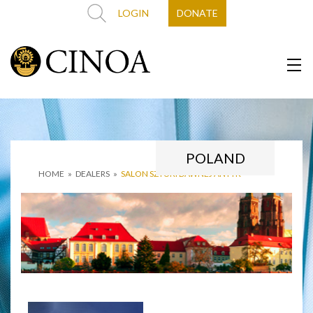
LOGIN
DONATE
POLAND
HOME
»
DEALERS
»
SALON SZTUKI DAWNEJ ANTYK