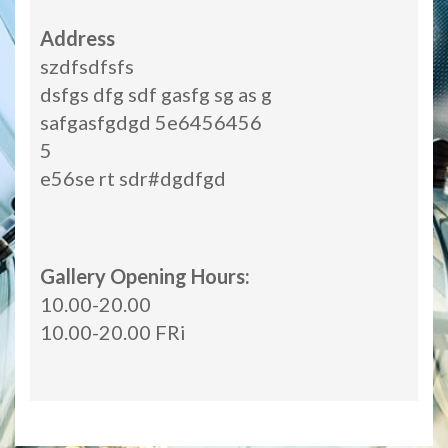
Address
szdfsdfsfs
dsfgs dfg sdf gasfg sg as g
safgasfgdgd 5e6456456
5
e56se rt sdr#dgdfgd
Gallery Opening Hours:
10.00-20.00
10.00-20.00 FRi