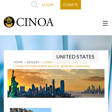
LOGIN
DONATE
UNITED STATES
HOME
»
DEALERS
»
LOREM IPSUM DOLOR SIT AMET,
CONSECTETUER ADIPISCING ELIT. AENEAN COMMODO
LIGULA EGET DOLOR. AENEAN MASSA. CUM SOCIIS
NATOQUE PENATIBUS ET MAGNIS DIS PARTURIENT MONTES,
NASCETUR RIDICULUS MUS. DONEC QU